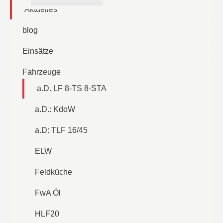
Aktuelles
blog
Einsätze
Fahrzeuge
a.D. LF 8-TS 8-STA
a.D.: KdoW
a.D: TLF 16/45
ELW
Feldküche
FwA Öl
HLF20