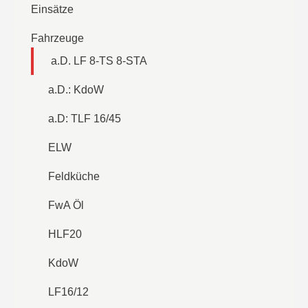
Einsätze
Fahrzeuge
a.D. LF 8-TS 8-STA
a.D.: KdoW
a.D: TLF 16/45
ELW
Feldküche
FwA Öl
HLF20
KdoW
LF16/12