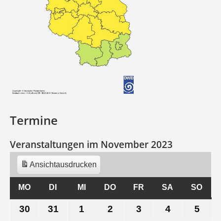
Termine
Veranstaltungen im November 2023
Ansicht
ausdrucken
MO
MONTAG
DI
DIENSTAG
MI
MITTWOCH
DO
DONNERSTAG
FR
FREITAG
SA
SAMSTAG
SO
SON
30
30.
31
31.
1
1.
2
2.
3
3.
4
4.
5
5.