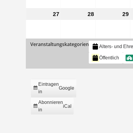
2023
2023
2
27
27.
28
28.
29
2
November
November
N
2023
2023
2
Veranstaltungskategorien
Alters- und Ehr
Öffentlich
Eintragen
Google
in
Abonnieren
iCal
in