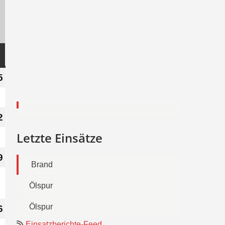
G
5
5.
November
2023
2
12.
November
Letzte Einsätze
2023
9
19.
Brand
November
Ölspur
2023
Ölspur
6
26.
November
Einsatzberichte-Feed