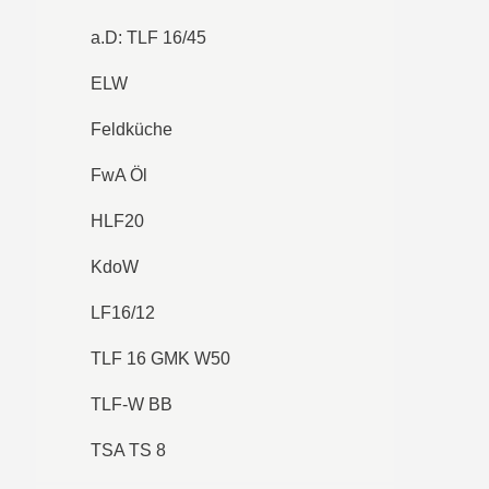
a.D: TLF 16/45
ELW
Feldküche
FwA Öl
HLF20
KdoW
LF16/12
TLF 16 GMK W50
TLF-W BB
TSA TS 8