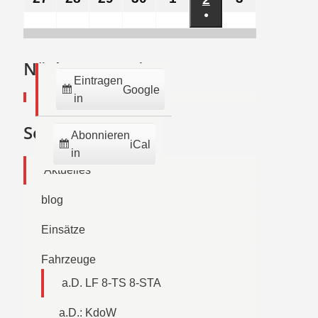
Veranstaltung)
●
November
November
November
November
Dezember
Dezember
Dezember
(1
2023
2023
2023
2023
2023
2023
2023
Veranstaltung)
Nächste Termine:
Eintragen
Google
in
Seiten
Abonnieren
iCal
in
Aktuelles
blog
Einsätze
Fahrzeuge
a.D. LF 8-TS 8-STA
a.D.: KdoW