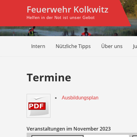
Skip
Feuerwehr Kolkwitz
to
Helfen in der Not ist unser Gebot
content
Intern
Nützliche Tipps
Über uns
J
Termine
Ausbildungsplan
Veranstaltungen im November 2023