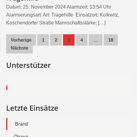
Datum: 25. November 2024 Alarmzeit: 13:54 Uhr
Alarmierungsart: Art: Tragehilfe Einsatzort: Kolkwitz,
Koschendorfer Straße Mannschaftsstärke: […]
Seitennummerierung
Vorherige
1
2
3
4
…
18
der
Nächste
Beiträge
Unterstützer
Letzte Einsätze
Brand
Ölspur