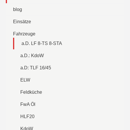
blog
Einsätze
Fahrzeuge
a.D. LF 8-TS 8-STA
a.D.: KdoW
a.D: TLF 16/45
ELW
Feldküche
FwA Öl
HLF20
KdoW