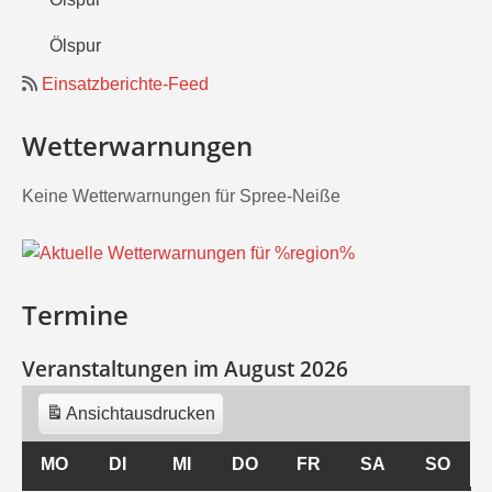
Ölspur
Einsatzberichte-Feed
Wetterwarnungen
Keine Wetterwarnungen für Spree-Neiße
Termine
Veranstaltungen im August 2026
Ansicht
ausdrucken
MO
MONTAG
DI
DIENSTAG
MI
MITTWOCH
DO
DONNERSTAG
FR
FREITAG
SA
SAMSTAG
SO
SON