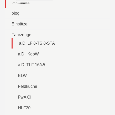
Aktuelles
blog
Einsätze
Fahrzeuge
a.D. LF 8-TS 8-STA
a.D.: KdoW
a.D: TLF 16/45
ELW
Feldküche
FwA Öl
HLF20