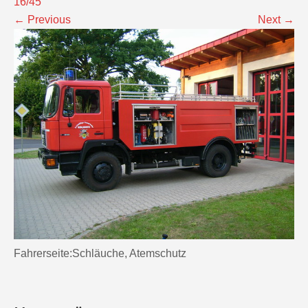
16/45
←
Previous
Next
→
Fahrerseite:Schläuche, Atemschutz