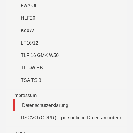
FwA Öl
HLF20
KdoW
LF16/12
TLF 16 GMK W50
TLF-W BB
TSA TS 8
Impressum
Datenschutzerklärung
DSGVO (GDPR) – persönliche Daten anfordern
Intern