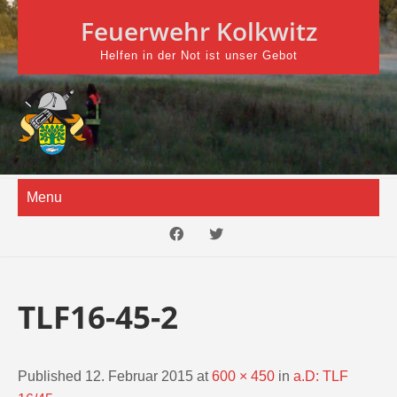
Skip
Feuerwehr Kolkwitz
to
content
Helfen in der Not ist unser Gebot
Menu
TLF16-45-2
Published 12. Februar 2015 at
600 × 450
in
a.D: TLF