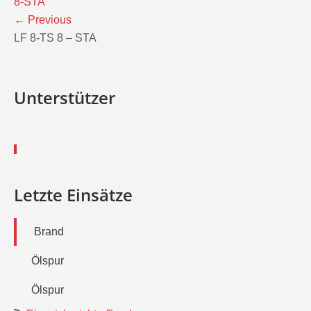
8-STA
←
Previous
LF 8-TS 8 – STA
Unterstützer
Letzte Einsätze
Brand
Ölspur
Ölspur