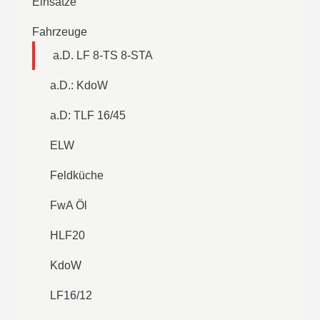
Einsätze
Fahrzeuge
a.D. LF 8-TS 8-STA
a.D.: KdoW
a.D: TLF 16/45
ELW
Feldküche
FwA Öl
HLF20
KdoW
LF16/12