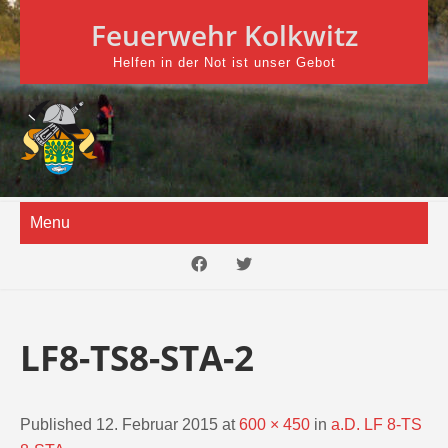
Skip
Feuerwehr Kolkwitz
to
content
Helfen in der Not ist unser Gebot
Menu
LF8-TS8-STA-2
Published 12. Februar 2015 at
600 × 450
in
a.D. LF 8-TS