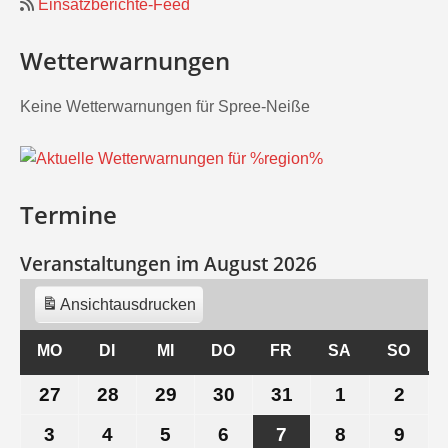
Einsatzberichte-Feed
Wetterwarnungen
Keine Wetterwarnungen für Spree-Neiße
Termine
Veranstaltungen im August 2026
Ansicht
ausdrucken
MO
MONTAG
DI
DIENSTAG
MI
MITTWOCH
DO
DONNERSTAG
FR
FREITAG
SA
SAMSTAG
SO
SON
27
27.
28
28.
29
29.
30
30.
31
31.
1
1.
2
2.
Juli
Juli
Juli
Juli
Juli
August
Aug
3
3.
4
4.
5
5.
6
6.
7
7.
8
8.
9
9.