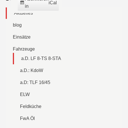
iCal
in
Aktuelles
blog
Einsätze
Fahrzeuge
a.D. LF 8-TS 8-STA
a.D.: KdoW
a.D: TLF 16/45
ELW
Feldküche
FwA Öl