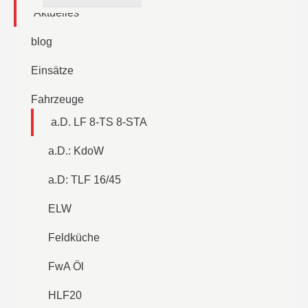
Aktuelles
blog
Einsätze
Fahrzeuge
a.D. LF 8-TS 8-STA
a.D.: KdoW
a.D: TLF 16/45
ELW
Feldküche
FwA Öl
HLF20