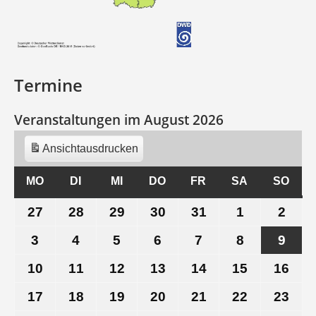
Termine
Veranstaltungen im August 2026
Ansicht
ausdrucken
MO
MONTAG
DI
DIENSTAG
MI
MITTWOCH
DO
DONNERSTAG
FR
FREITAG
SA
SAMSTAG
SO
SON
27
27.
28
28.
29
29.
30
30.
31
31.
1
1.
2
2.
Juli
Juli
Juli
Juli
Juli
August
Aug
3
3.
4
4.
5
5.
6
6.
7
7.
8
8.
9
9.
2026
2026
2026
2026
2026
2026
202
August
August
August
August
August
August
Aug
10
10.
11
11.
12
12.
13
13.
14
14.
15
15.
16
16.
2026
2026
2026
2026
2026
2026
202
August
August
August
August
August
August
Aug
17
17.
18
18.
19
19.
20
20.
21
21.
22
22.
23
23.
2026
2026
2026
2026
2026
2026
202