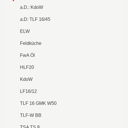
a.D.: KdoW
a.D: TLF 16/45
ELW
Feldküche
FwA Öl
HLF20
KdoW
LF16/12
TLF 16 GMK W50
TLF-W BB
TSA TS 8