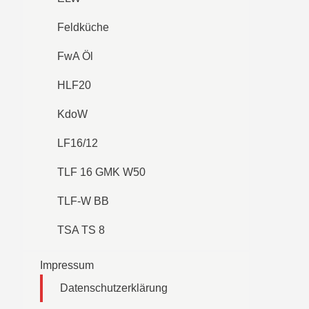
Feldküche
FwA Öl
HLF20
KdoW
LF16/12
TLF 16 GMK W50
TLF-W BB
TSA TS 8
Impressum
Datenschutzerklärung