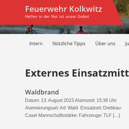
Skip
Feuerwehr Kolkwitz
to
Helfen in der Not ist unser Gebot
content
Intern
Nützliche Tipps
Über uns
J
Externes Einsatzmitt
Waldbrand
Datum: 13. August 2015 Alarmzeit: 15:38 Uhr
Alarmierungsart: Art: Wald Einsatzort: Drebkau-
Casel Mannschaftsstärke: Fahrzeuge: TLF […]