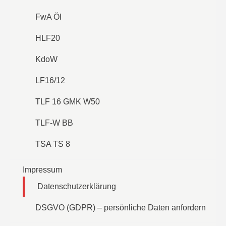
FwA Öl
HLF20
KdoW
LF16/12
TLF 16 GMK W50
TLF-W BB
TSA TS 8
Impressum
Datenschutzerklärung
DSGVO (GDPR) – persönliche Daten anfordern