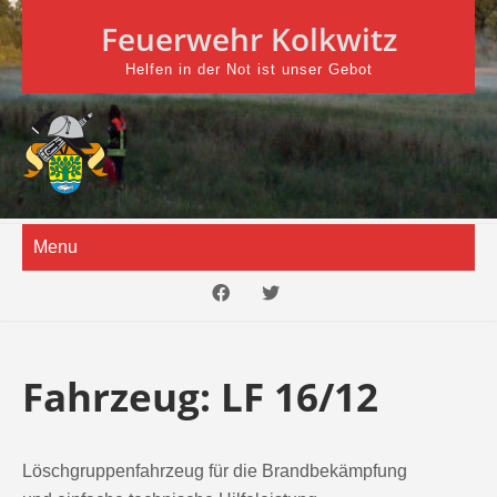
Skip
Feuerwehr Kolkwitz
to
content
Helfen in der Not ist unser Gebot
Menu
Fahrzeug:
LF 16/12
Löschgruppenfahrzeug für die Brandbekämpfung