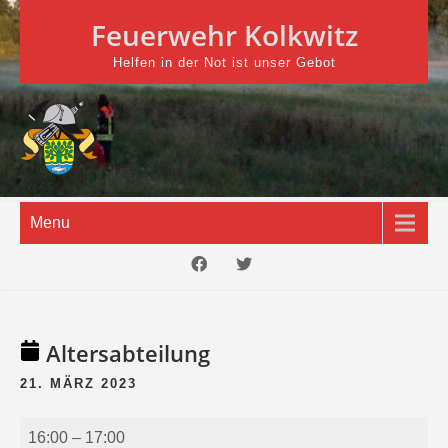
Skip
Feuerwehr Kolkwitz
to
content
Helfen in der Not ist unser Gebot
Menu
Altersabteilung
21. MÄRZ 2023
Altersabteilung
16:00
–
17:00