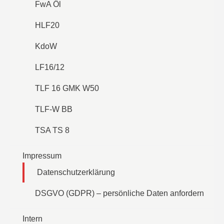
FwA Öl
HLF20
KdoW
LF16/12
TLF 16 GMK W50
TLF-W BB
TSA TS 8
Impressum
Datenschutzerklärung
DSGVO (GDPR) – persönliche Daten anfordern
Intern