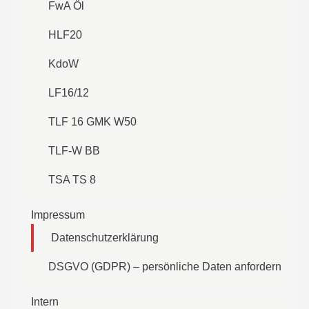
FwA Öl
HLF20
KdoW
LF16/12
TLF 16 GMK W50
TLF-W BB
TSA TS 8
Impressum
Datenschutzerklärung
DSGVO (GDPR) – persönliche Daten anfordern
Intern