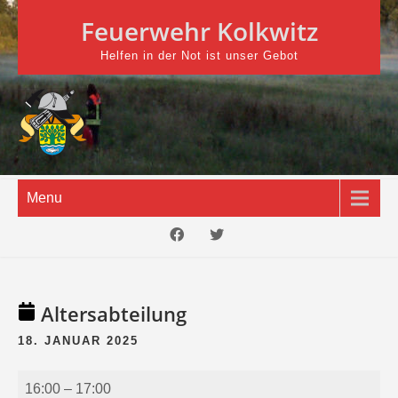
Skip
Feuerwehr Kolkwitz
to
content
Helfen in der Not ist unser Gebot
Menu
Altersabteilung
18. JANUAR 2025
Altersabteilung
16:00
–
17:00