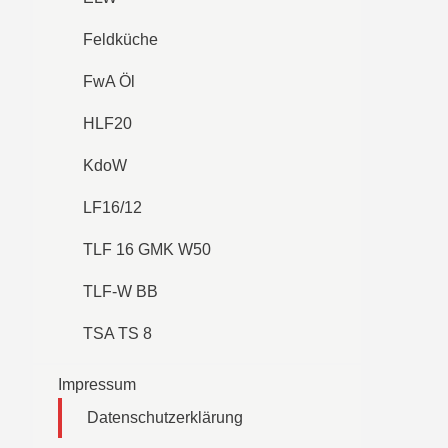
Feldküche
FwA Öl
HLF20
KdoW
LF16/12
TLF 16 GMK W50
TLF-W BB
TSA TS 8
Impressum
Datenschutzerklärung