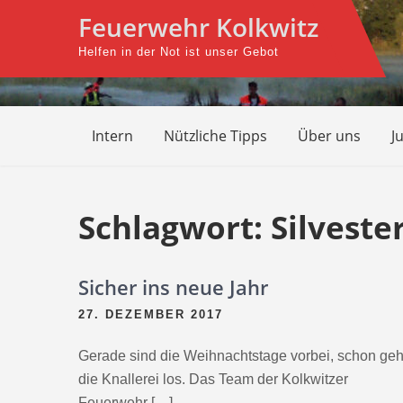
Skip
Feuerwehr Kolkwitz
to
Helfen in der Not ist unser Gebot
content
Intern
Nützliche Tipps
Über uns
J
Schlagwort:
Silveste
Sicher ins neue Jahr
27. DEZEMBER 2017
Gerade sind die Weihnachtstage vorbei, schon geh
die Knallerei los. Das Team der Kolkwitzer
Feuerwehr […]