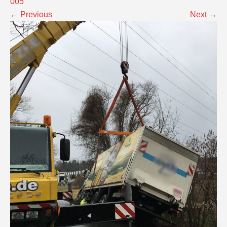
005
←
Previous
Next
→