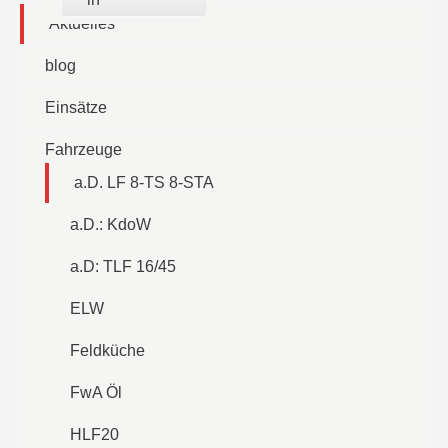
Aktuelles
blog
Einsätze
Fahrzeuge
a.D. LF 8-TS 8-STA
a.D.: KdoW
a.D: TLF 16/45
ELW
Feldküche
FwA Öl
HLF20