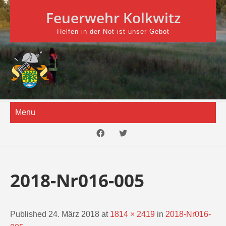
Skip
Feuerwehr Kolkwitz
to
content
Helfen in der Not ist unser Gebot
Menu
2018-Nr016-005
Published 24. März 2018 at
1814 × 2419
in
2018-Nr016-