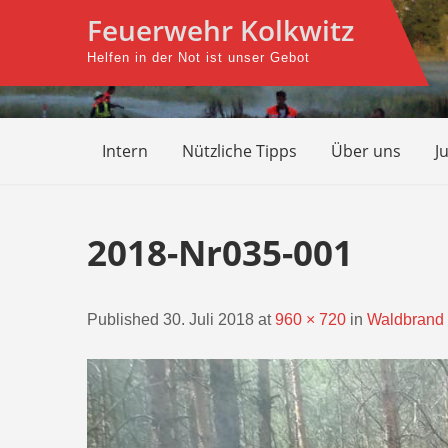
Skip
Feuerwehr Kolkwitz
to
Helfen in der Not ist unser Gebot
content
Intern
Nützliche Tipps
Über uns
J
2018-Nr035-001
Published 30. Juli 2018 at
960 × 720
in
Waldbrand