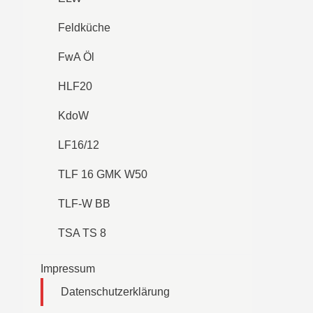
Feldküche
FwA Öl
HLF20
KdoW
LF16/12
TLF 16 GMK W50
TLF-W BB
TSA TS 8
Impressum
Datenschutzerklärung