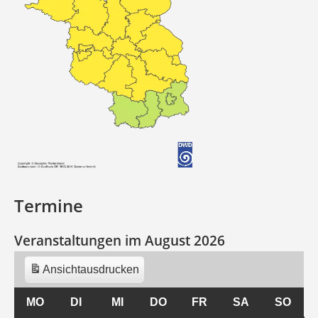
Termine
Veranstaltungen im August 2026
Ansicht
ausdrucken
MO
MONTAG
DI
DIENSTAG
MI
MITTWOCH
DO
DONNERSTAG
FR
FREITAG
SA
SAMSTAG
SO
SON