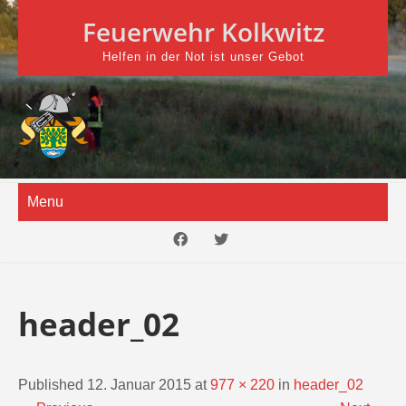
Skip
Feuerwehr Kolkwitz
to
content
Helfen in der Not ist unser Gebot
Menu
header_02
Published 12. Januar 2015 at
977 × 220
in
header_02