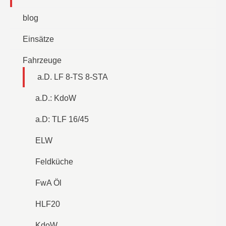
blog
Einsätze
Fahrzeuge
a.D. LF 8-TS 8-STA
a.D.: KdoW
a.D: TLF 16/45
ELW
Feldküche
FwA Öl
HLF20
KdoW