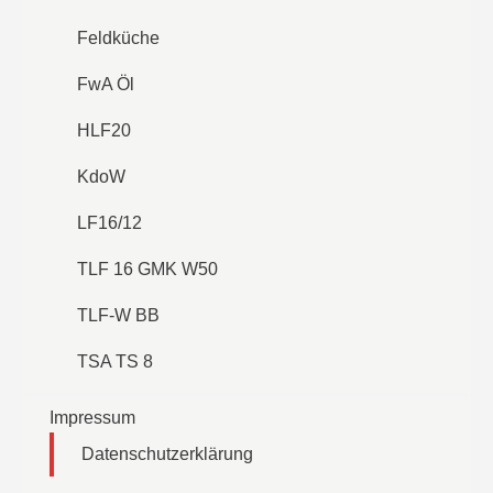
Feldküche
FwA Öl
HLF20
KdoW
LF16/12
TLF 16 GMK W50
TLF-W BB
TSA TS 8
Impressum
Datenschutzerklärung