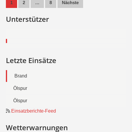
Seitennummerierung
1
2
…
8
Nächste
der
Unterstützer
Beiträge
Letzte Einsätze
Brand
Ölspur
Ölspur
Einsatzberichte-Feed
Wetterwarnungen