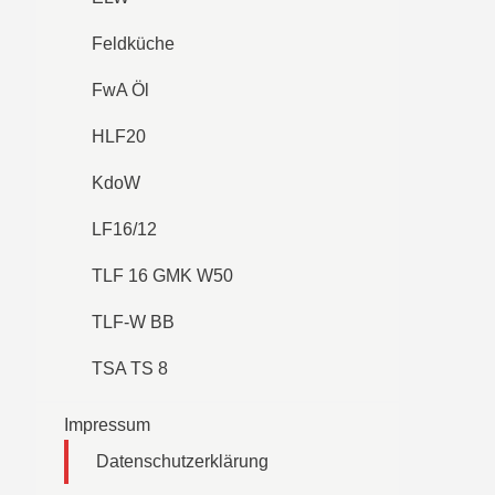
Feldküche
FwA Öl
HLF20
KdoW
LF16/12
TLF 16 GMK W50
TLF-W BB
TSA TS 8
Impressum
Datenschutzerklärung