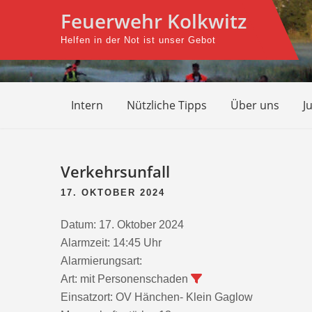
Skip
Feuerwehr Kolkwitz
to
Helfen in der Not ist unser Gebot
content
Intern
Nützliche Tipps
Über uns
J
Beitragsnavigation
Verkehrsunfall
17. OKTOBER 2024
Datum:
17. Oktober 2024
Alarmzeit:
14:45 Uhr
Alarmierungsart:
Art:
mit Personenschaden
Einsatzort:
OV Hänchen- Klein Gaglow