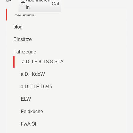
iCal
in
Aktuelles
blog
Einsätze
Fahrzeuge
a.D. LF 8-TS 8-STA
a.D.: KdoW
a.D: TLF 16/45
ELW
Feldküche
FwA Öl