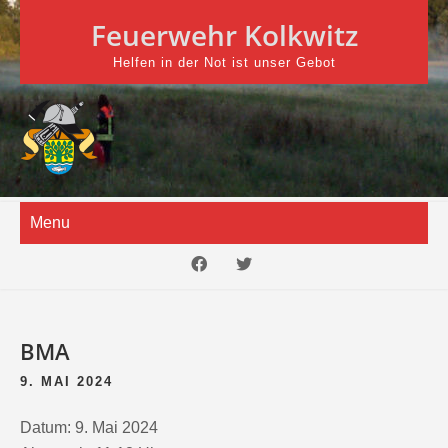
Skip
Feuerwehr Kolkwitz
to
content
Helfen in der Not ist unser Gebot
Menu
BMA
9. MAI 2024
Datum:
9. Mai 2024