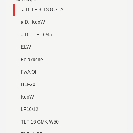
a.D. LF 8-TS 8-STA
a.D.: KdoW
a.D: TLF 16/45
ELW
Feldküche
FwA Öl
HLF20
KdoW
LF16/12
TLF 16 GMK W50