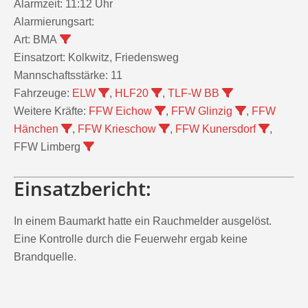
Alarmzeit:
11:12 Uhr
Alarmierungsart:
Art:
BMA
Einsatzort:
Kolkwitz, Friedensweg
Mannschaftsstärke:
11
Fahrzeuge:
ELW
,
HLF20
,
TLF-W BB
Weitere Kräfte:
FFW Eichow
,
FFW Glinzig
,
FFW
Hänchen
,
FFW Krieschow
,
FFW Kunersdorf
,
FFW Limberg
Einsatzbericht:
In einem Baumarkt hatte ein Rauchmelder ausgelöst.
Eine Kontrolle durch die Feuerwehr ergab keine
Brandquelle.