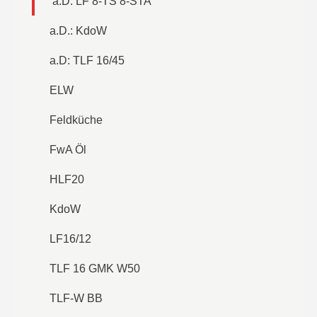
a.D. LF 8-TS 8-STA
a.D.: KdoW
a.D: TLF 16/45
ELW
Feldküche
FwA Öl
HLF20
KdoW
LF16/12
TLF 16 GMK W50
TLF-W BB