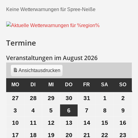
Keine Wetterwarnungen für Spree-Neiße
Termine
Veranstaltungen im August 2026
Ansicht
ausdrucken
MO
MONTAG
DI
DIENSTAG
MI
MITTWOCH
DO
DONNERSTAG
FR
FREITAG
SA
SAMSTAG
SO
SON
27
27.
28
28.
29
29.
30
30.
31
31.
1
1.
2
2.
Juli
Juli
Juli
Juli
Juli
August
Aug
3
3.
4
4.
5
5.
6
6.
7
7.
8
8.
9
9.
2026
2026
2026
2026
2026
2026
202
August
August
August
August
August
August
Aug
10
10.
11
11.
12
12.
13
13.
14
14.
15
15.
16
16.
2026
2026
2026
2026
2026
2026
202
August
August
August
August
August
August
Aug
17
17.
18
18.
19
19.
20
20.
21
21.
22
22.
23
23.