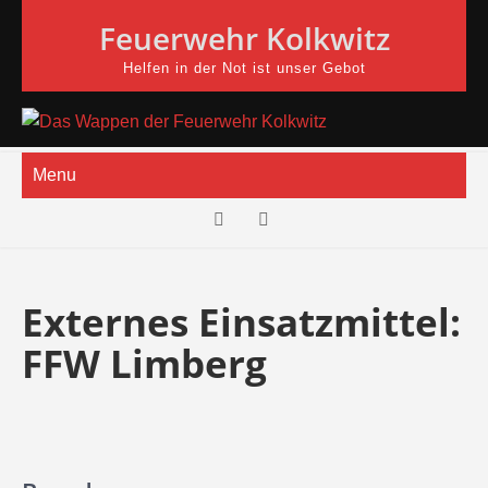
Skip
Feuerwehr Kolkwitz
to
content
Helfen in der Not ist unser Gebot
Menu
Externes Einsatzmittel:
FFW Limberg