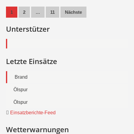
Seitennummerierung
1
2
…
11
Nächste
der
Unterstützer
Beiträge
Letzte Einsätze
Brand
Ölspur
Ölspur
Einsatzberichte-Feed
Wetterwarnungen