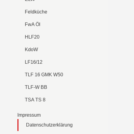
Feldküche
FwA Öl
HLF20
KdoW
LF16/12
TLF 16 GMK W50
TLF-W BB
TSA TS 8
Impressum
Datenschutzerklärung