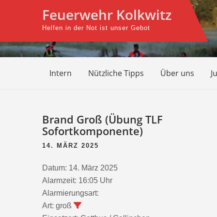
Skip
Feuerwehr Kolkwitz
to
Helfen in der Not ist unser Gebot
content
Intern
Nützliche Tipps
Über uns
J
Beitragsnavigation
Brand Groß (Übung TLF
Sofortkomponente)
14. MÄRZ 2025
Datum:
14. März 2025
Alarmzeit:
16:05 Uhr
Alarmierungsart:
Art:
groß