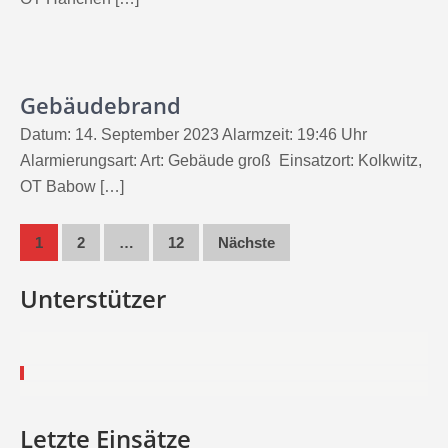
Gebäudebrand
Datum: 14. September 2023 Alarmzeit: 19:46 Uhr
Alarmierungsart: Art: Gebäude groß Einsatzort: Kolkwitz,
OT Babow […]
Seitennummerierung
1
2
…
12
Nächste
der
Unterstützer
Beiträge
Letzte Einsätze