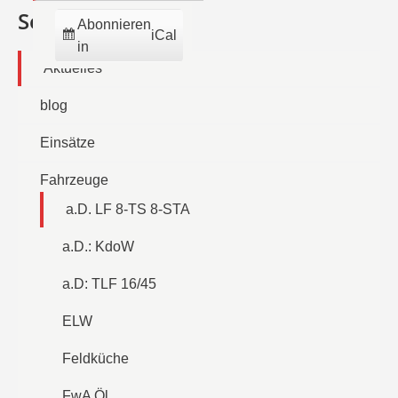
Seiten
Abonnieren
iCal
in
Aktuelles
blog
Einsätze
Fahrzeuge
a.D. LF 8-TS 8-STA
a.D.: KdoW
a.D: TLF 16/45
ELW
Feldküche
FwA Öl