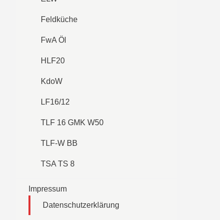
Feldküche
FwA Öl
HLF20
KdoW
LF16/12
TLF 16 GMK W50
TLF-W BB
TSA TS 8
Impressum
Datenschutzerklärung