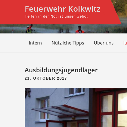
Skip
Feuerwehr Kolkwitz
to
Helfen in der Not ist unser Gebot
content
Intern
Nützliche Tipps
Über uns
J
Ausbildungsjugendlager
21. OKTOBER 2017