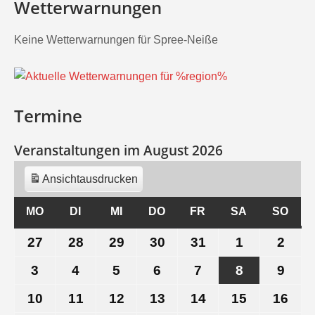
Wetterwarnungen
Keine Wetterwarnungen für Spree-Neiße
Termine
Veranstaltungen im August 2026
Ansicht
ausdrucken
MO
MONTAG
DI
DIENSTAG
MI
MITTWOCH
DO
DONNERSTAG
FR
FREITAG
SA
SAMSTAG
SO
SON
27
27.
28
28.
29
29.
30
30.
31
31.
1
1.
2
2.
Juli
Juli
Juli
Juli
Juli
August
Aug
3
3.
4
4.
5
5.
6
6.
7
7.
8
8.
9
9.
2026
2026
2026
2026
2026
2026
202
August
August
August
August
August
August
Aug
10
10.
11
11.
12
12.
13
13.
14
14.
15
15.
16
16.
2026
2026
2026
2026
2026
2026
202