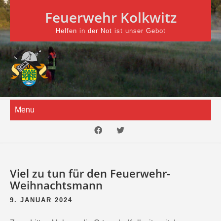
Skip
Feuerwehr Kolkwitz
to
content
Helfen in der Not ist unser Gebot
Menu
Viel zu tun für den Feuerwehr-
Weihnachtsmann
9. JANUAR 2024