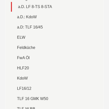
a.D. LF 8-TS 8-STA
a.D.: KdoW
a.D: TLF 16/45
ELW
Feldküche
FwA Öl
HLF20
KdoW
LF16/12
TLF 16 GMK W50
TLF-W BB