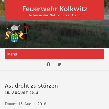
Skip
Feuerwehr Kolkwitz
to
content
Helfen in der Not ist unser Gebot
Menu
Ast droht zu stürzen
15. AUGUST 2018
Datum:
15. August 2018