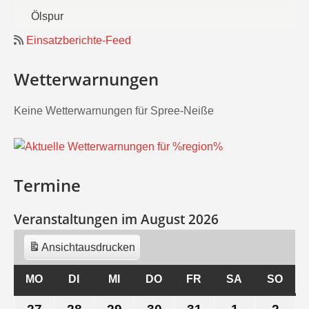
Ölspur
Einsatzberichte-Feed
Wetterwarnungen
Keine Wetterwarnungen für Spree-Neiße
Termine
Veranstaltungen im August 2026
Ansicht
ausdrucken
MO
MONTAG
DI
DIENSTAG
MI
MITTWOCH
DO
DONNERSTAG
FR
FREITAG
SA
SAMSTAG
SO
SON