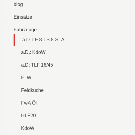
blog
Einsätze
Fahrzeuge
a.D. LF 8-TS 8-STA
a.D.: KdoW
a.D: TLF 16/45
ELW
Feldküche
FwA Öl
HLF20
KdoW