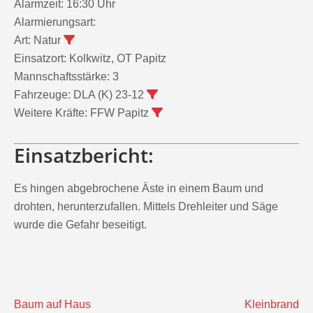
Alarmzeit:
16:30 Uhr
Alarmierungsart:
Art:
Natur
Einsatzort:
Kolkwitz, OT Papitz
Mannschaftsstärke:
3
Fahrzeuge:
DLA (K) 23-12
Weitere Kräfte:
FFW Papitz
Einsatzbericht:
Es hingen abgebrochene Äste in einem Baum und
drohten, herunterzufallen. Mittels Drehleiter und Säge
wurde die Gefahr beseitigt.
Beitragsnavigation
Baum auf Haus
Kleinbrand