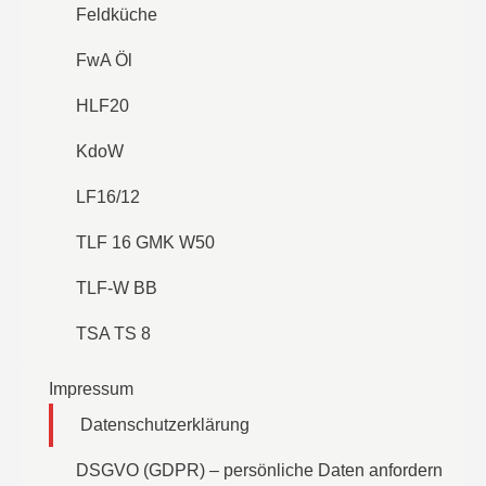
Feldküche
FwA Öl
HLF20
KdoW
LF16/12
TLF 16 GMK W50
TLF-W BB
TSA TS 8
Impressum
Datenschutzerklärung
DSGVO (GDPR) – persönliche Daten anfordern