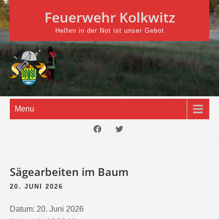
Skip
Feuerwehr Kolkwitz
to
content
Helfen in der Not ist unser Gebot
Menu
Sägearbeiten im Baum
20. JUNI 2026
Datum:
20. Juni 2026