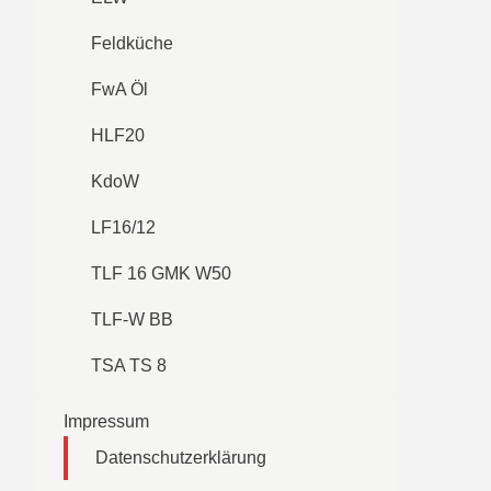
Feldküche
FwA Öl
HLF20
KdoW
LF16/12
TLF 16 GMK W50
TLF-W BB
TSA TS 8
Impressum
Datenschutzerklärung