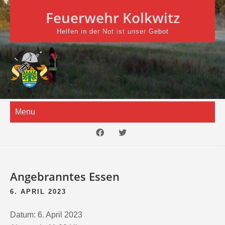
Skip
Feuerwehr Kolkwitz
to
content
Helfen in der Not ist unser Gebot
Menu
Angebranntes Essen
6. APRIL 2023
Datum:
6. April 2023