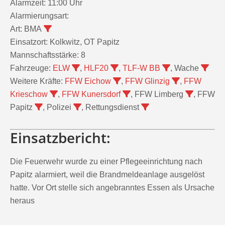
Alarmzeit:
11:00 Uhr
Alarmierungsart:
Art:
BMA
Einsatzort:
Kolkwitz, OT Papitz
Mannschaftsstärke:
8
Fahrzeuge:
ELW
,
HLF20
,
TLF-W BB
, Wache
Weitere Kräfte:
FFW Eichow
,
FFW Glinzig
,
FFW
Krieschow
,
FFW Kunersdorf
, FFW Limberg
, FFW
Papitz
, Polizei
, Rettungsdienst
Einsatzbericht:
Die Feuerwehr wurde zu einer Pflegeeinrichtung nach
Papitz alarmiert, weil die Brandmeldeanlage ausgelöst
hatte. Vor Ort stelle sich angebranntes Essen als Ursache
heraus