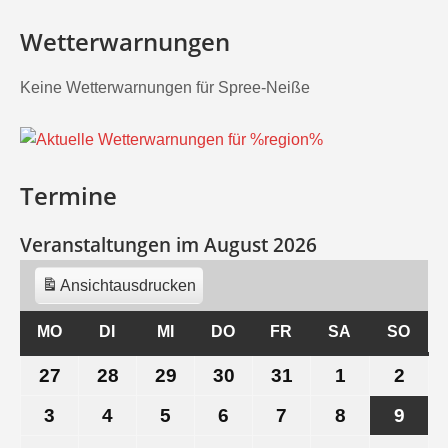
Wetterwarnungen
Keine Wetterwarnungen für Spree-Neiße
Termine
Veranstaltungen im August 2026
Ansicht
ausdrucken
MO
MONTAG
DI
DIENSTAG
MI
MITTWOCH
DO
DONNERSTAG
FR
FREITAG
SA
SAMSTAG
SO
SON
27
27.
28
28.
29
29.
30
30.
31
31.
1
1.
2
2.
Juli
Juli
Juli
Juli
Juli
August
Aug
3
3.
4
4.
5
5.
6
6.
7
7.
8
8.
9
9.
2026
2026
2026
2026
2026
2026
202
August
August
August
August
August
August
Aug