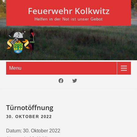
Skip
Feuerwehr Kolkwitz
to
content
Helfen in der Not ist unser Gebot
Menu
Türnotöffnung
30. OKTOBER 2022
Datum:
30. Oktober 2022