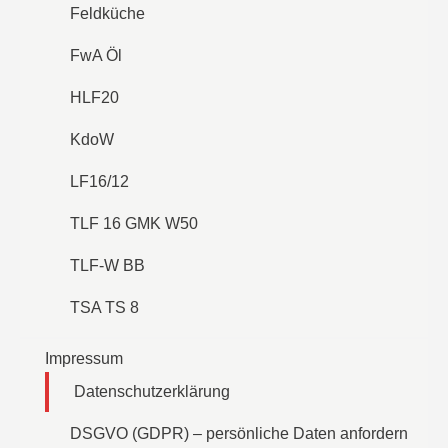
Feldküche
FwA Öl
HLF20
KdoW
LF16/12
TLF 16 GMK W50
TLF-W BB
TSA TS 8
Impressum
Datenschutzerklärung
DSGVO (GDPR) – persönliche Daten anfordern