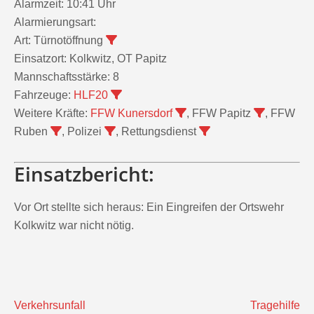
Alarmzeit:
10:41 Uhr
Alarmierungsart:
Art:
Türnotöffnung
Einsatzort:
Kolkwitz, OT Papitz
Mannschaftsstärke:
8
Fahrzeuge:
HLF20
Weitere Kräfte:
FFW Kunersdorf
, FFW Papitz
, FFW
Ruben
, Polizei
, Rettungsdienst
Einsatzbericht:
Vor Ort stellte sich heraus: Ein Eingreifen der Ortswehr
Kolkwitz war nicht nötig.
Beitragsnavigation
Verkehrsunfall
Tragehilfe