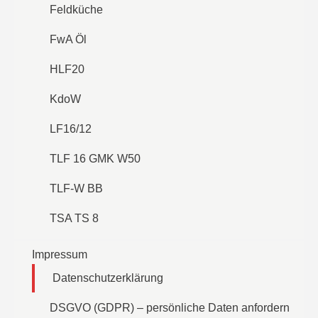
Feldküche
FwA Öl
HLF20
KdoW
LF16/12
TLF 16 GMK W50
TLF-W BB
TSA TS 8
Impressum
Datenschutzerklärung
DSGVO (GDPR) – persönliche Daten anfordern