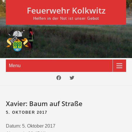
Skip
Feuerwehr Kolkwitz
to
content
Helfen in der Not ist unser Gebot
Menu
Xavier: Baum auf Straße
5. OKTOBER 2017
Datum:
5. Oktober 2017