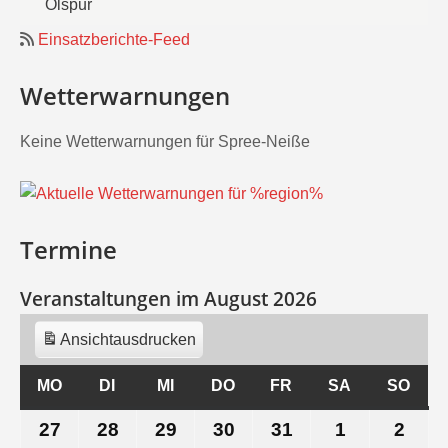
Ölspur
Einsatzberichte-Feed
Wetterwarnungen
Keine Wetterwarnungen für Spree-Neiße
Termine
Veranstaltungen im August 2026
Ansicht
ausdrucken
MO
MONTAG
DI
DIENSTAG
MI
MITTWOCH
DO
DONNERSTAG
FR
FREITAG
SA
SAMSTAG
SO
SON
27
27.
28
28.
29
29.
30
30.
31
31.
1
1.
2
2.