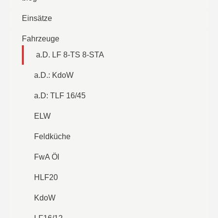
Einsätze
Fahrzeuge
a.D. LF 8-TS 8-STA
a.D.: KdoW
a.D: TLF 16/45
ELW
Feldküche
FwA Öl
HLF20
KdoW