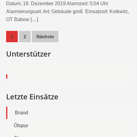
Datum: 18. Dezember 2019 Alarmzeit: 5:04 Uhr
Alarmierungsart: Art: Gebäude groß Einsatzort: Kolkwitz,
OT Babow […]
Seitennummerierung
1
2
Nächste
der
Unterstützer
Beiträge
Letzte Einsätze
Brand
Ölspur