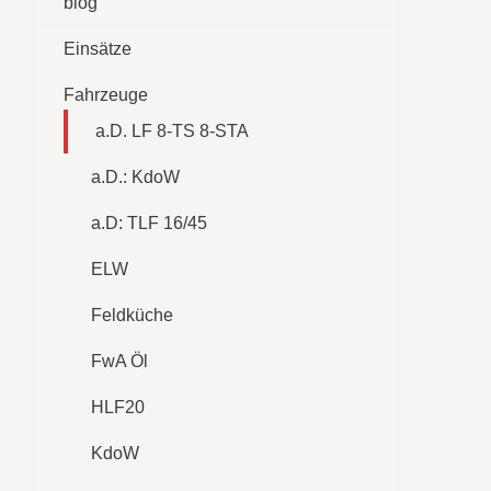
blog
Einsätze
Fahrzeuge
a.D. LF 8-TS 8-STA
a.D.: KdoW
a.D: TLF 16/45
ELW
Feldküche
FwA Öl
HLF20
KdoW