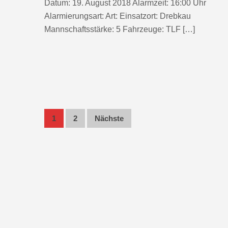
Datum: 19. August 2018 Alarmzeit: 16:00 Uhr
Alarmierungsart: Art: Einsatzort: Drebkau
Mannschaftsstärke: 5 Fahrzeuge: TLF […]
Seitennummerierung
1
2
Nächste
der
Beiträge