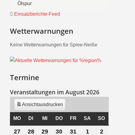
Ölspur
Einsatzberichte-Feed
Wetterwarnungen
Keine Wetterwarnungen für Spree-Neiße
Termine
Veranstaltungen im August 2026
Ansicht
ausdrucken
MO
MONTAG
DI
DIENSTAG
MI
MITTWOCH
DO
DONNERSTAG
FR
FREITAG
SA
SAMSTAG
SO
SONNTAG
27
27.
28
28.
29
29.
30
30.
31
31.
1
1.
2
2.