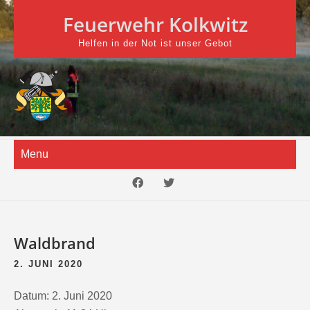
Skip
Feuerwehr Kolkwitz
to
content
Helfen in der Not ist unser Gebot
Menu
Waldbrand
2. JUNI 2020
Datum:
2. Juni 2020