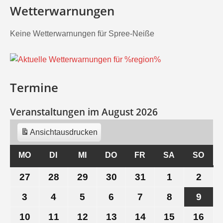
Wetterwarnungen
Keine Wetterwarnungen für Spree-Neiße
Termine
Veranstaltungen im August 2026
Ansicht
ausdrucken
MO
MONTAG
DI
DIENSTAG
MI
MITTWOCH
DO
DONNERSTAG
FR
FREITAG
SA
SAMSTAG
SO
SON
27
27.
28
28.
29
29.
30
30.
31
31.
1
1.
2
2.
Juli
Juli
Juli
Juli
Juli
August
Aug
3
3.
4
4.
5
5.
6
6.
7
7.
8
8.
9
9.
2026
2026
2026
2026
2026
2026
202
August
August
August
August
August
August
Aug
10
10.
11
11.
12
12.
13
13.
14
14.
15
15.
16
16.