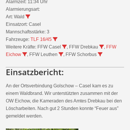
Alarmzeit:
11:34 Uhr
Alarmierungsart:
Art:
Wald
Einsatzort:
Casel
Mannschaftsstärke:
3
Fahrzeuge:
TLF 16/45
Weitere Kräfte:
FFW Casel
, FFW Drebkau
,
FFW
Eichow
, FFW Leuthen
, FFW Schorbus
Einsatzbericht:
An der Ortsverbindung Golschow – Casel kam es zu
einem Waldbrand. Wir unterstützten zusammen mit der
OW Eichow, die Kameraden des Amtes Drebkau bei den
Löscharbeiten. Nach gut 2 Stunden konnte “Feuer aus”
gemeldet werden.