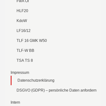
FwA Öl
HLF20
KdoW
LF16/12
TLF 16 GMK W50
TLF-W BB
TSA TS 8
Impressum
Datenschutzerklärung
DSGVO (GDPR) – persönliche Daten anfordern
Intern