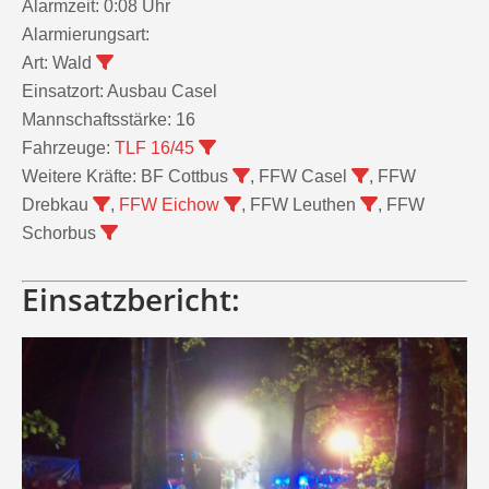
Alarmzeit:
0:08 Uhr
Alarmierungsart:
Art:
Wald
Einsatzort:
Ausbau Casel
Mannschaftsstärke:
16
Fahrzeuge:
TLF 16/45
Weitere Kräfte:
BF Cottbus
, FFW Casel
, FFW
Drebkau
,
FFW Eichow
, FFW Leuthen
, FFW
Schorbus
Einsatzbericht: