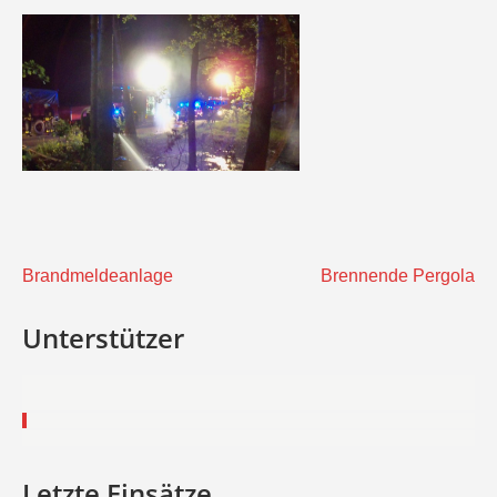
Beitragsnavigation
Brandmeldeanlage
Brennende Pergola
Unterstützer
Letzte Einsätze