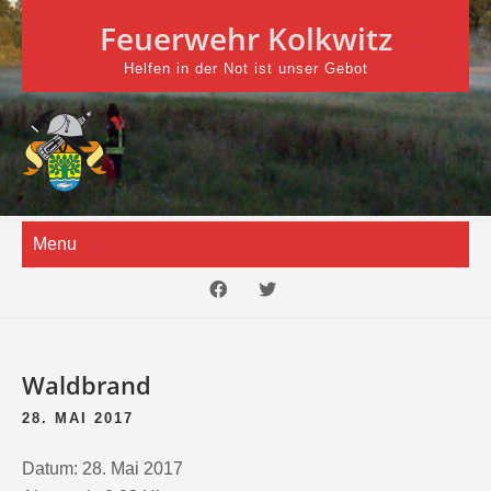
Skip
Feuerwehr Kolkwitz
to
content
Helfen in der Not ist unser Gebot
Menu
Waldbrand
28. MAI 2017
Datum:
28. Mai 2017