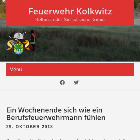
Skip
Feuerwehr Kolkwitz
to
content
Helfen in der Not ist unser Gebot
Menu
Ein Wochenende sich wie ein
Berufsfeuerwehrmann fühlen
29. OKTOBER 2018