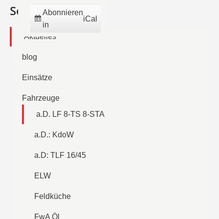
Seiten
Abonnieren
iCal
in
Aktuelles
blog
Einsätze
Fahrzeuge
a.D. LF 8-TS 8-STA
a.D.: KdoW
a.D: TLF 16/45
ELW
Feldküche
FwA Öl