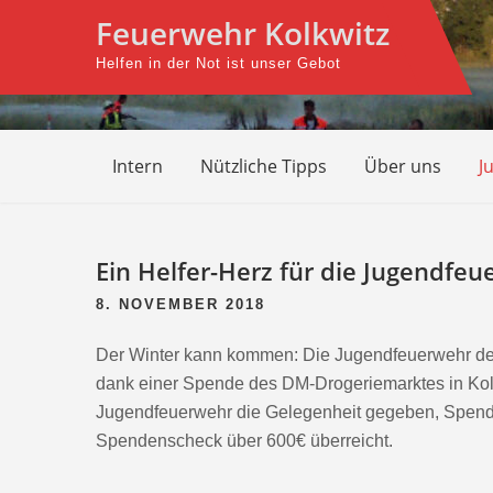
Skip
Feuerwehr Kolkwitz
to
Helfen in der Not ist unser Gebot
content
Intern
Nützliche Tipps
Über uns
J
Ein Helfer-Herz für die Jugendfe
8. NOVEMBER 2018
Der Winter kann kommen: Die Jugendfeuerwehr der
dank einer Spende des DM-Drogeriemarktes in Kolk
Jugendfeuerwehr die Gelegenheit gegeben, Spenden
Spendenscheck über 600€ überreicht.