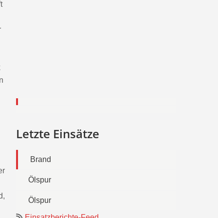
t
r
k
n
Letzte Einsätze
Brand
er
Ölspur
d,
Ölspur
Einsatzberichte-Feed