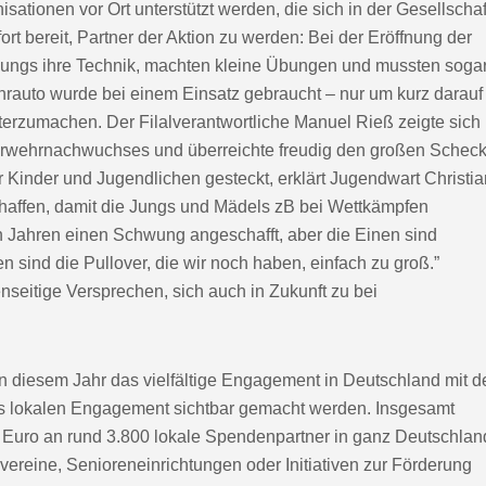
isationen vor Ort unterstützt werden, die sich in der Gesellschaf
rt bereit, Partner der Aktion zu werden: Bei der Eröffnung der
d Jungs ihre Technik, machten kleine Übungen und mussten soga
hrauto wurde bei einem Einsatz gebraucht – nur um kurz darauf
erzumachen. Der Filalverantwortliche Manuel Rieß zeigte sich
rwehrnachwuchses und überreichte freudig den großen Schec
r Kinder und Jugendlichen gesteckt, erklärt Jugendwart Christia
chaffen, damit die Jungs und Mädels zB bei Wettkämpfen
gen Jahren einen Schwung angeschafft, aber die Einen sind
 sind die Pullover, die wir noch haben, einfach zu groß.”
eitige Versprechen, sich auch in Zukunft zu bei
in diesem Jahr das vielfältige Engagement in Deutschland mit d
l das lokalen Engagement sichtbar gemacht werden. Insgesamt
n Euro an rund 3.800 lokale Spendenpartner in ganz Deutschlan
vereine, Senioreneinrichtungen oder Initiativen zur Förderung