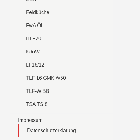
Feldküche
FwA Öl
HLF20
KdoW
LF16/12
TLF 16 GMK W50
TLF-W BB
TSA TS 8
Impressum
Datenschutzerklärung