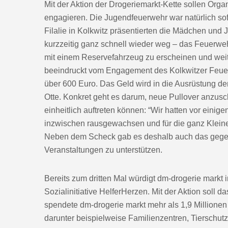
Mit der Aktion der Drogeriemarkt-Kette sollen Organ
engagieren. Die Jugendfeuerwehr war natürlich sofo
Filalie in Kolkwitz präsentierten die Mädchen un
kurzzeitig ganz schnell wieder weg – das Feuerwe
mit einem Reservefahrzeug zu erscheinen und weit
beeindruckt vom Engagement des Kolkwitzer Feue
über 600 Euro. Das Geld wird in die Ausrüstung de
Otte. Konkret geht es darum, neue Pullover anzus
einheitlich auftreten können: “Wir hatten vor eini
inzwischen rausgewachsen und für die ganz Kleinen
Neben dem Scheck gab es deshalb auch das gegens
Veranstaltungen zu unterstützen.
Bereits zum dritten Mal würdigt dm-drogerie markt 
Sozialinitiative HelferHerzen. Mit der Aktion sol
spendete dm-drogerie markt mehr als 1,9 Millione
darunter beispielweise Familienzentren, Tierschutz