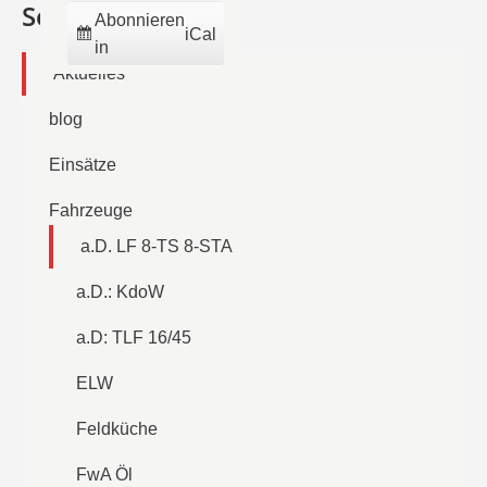
Seiten
Abonnieren
iCal
in
Aktuelles
blog
Einsätze
Fahrzeuge
a.D. LF 8-TS 8-STA
a.D.: KdoW
a.D: TLF 16/45
ELW
Feldküche
FwA Öl