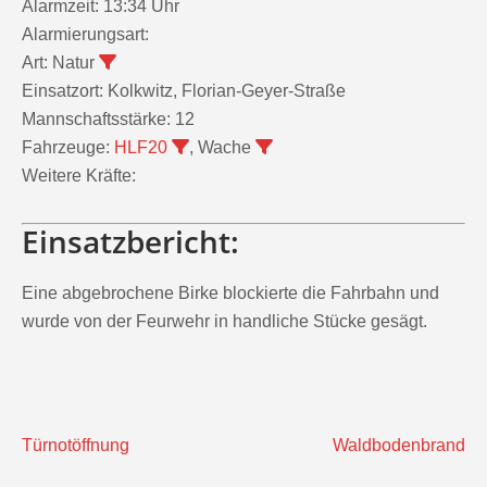
Alarmzeit:
13:34 Uhr
Alarmierungsart:
Art:
Natur
Einsatzort:
Kolkwitz, Florian-Geyer-Straße
Mannschaftsstärke:
12
Fahrzeuge:
HLF20
, Wache
Weitere Kräfte:
Einsatzbericht:
Eine abgebrochene Birke blockierte die Fahrbahn und
wurde von der Feurwehr in handliche Stücke gesägt.
Beitragsnavigation
Türnotöffnung
Waldbodenbrand