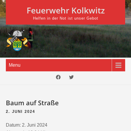
Skip
Feuerwehr Kolkwitz
to
content
Helfen in der Not ist unser Gebot
Menu
Baum auf Straße
2. JUNI 2024
Datum:
2. Juni 2024