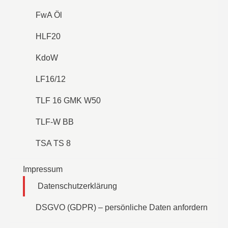
FwA Öl
HLF20
KdoW
LF16/12
TLF 16 GMK W50
TLF-W BB
TSA TS 8
Impressum
Datenschutzerklärung
DSGVO (GDPR) – persönliche Daten anfordern