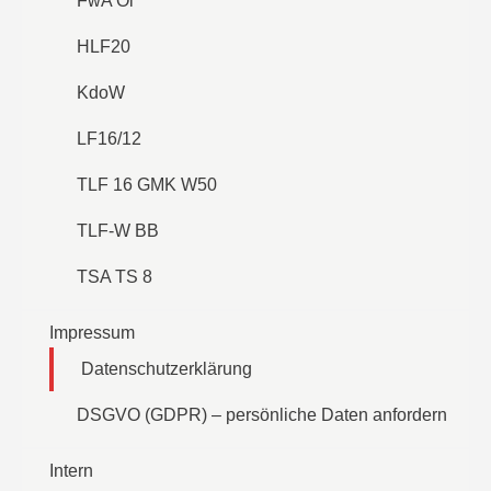
FwA Öl
HLF20
KdoW
LF16/12
TLF 16 GMK W50
TLF-W BB
TSA TS 8
Impressum
Datenschutzerklärung
DSGVO (GDPR) – persönliche Daten anfordern
Intern