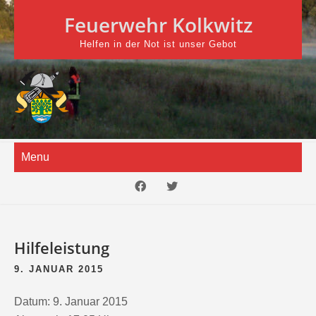
Skip
Feuerwehr Kolkwitz
to
content
Helfen in der Not ist unser Gebot
Menu
Hilfeleistung
9. JANUAR 2015
Datum:
9. Januar 2015