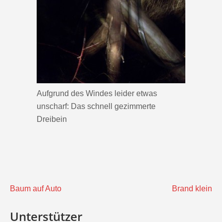
Aufgrund des Windes leider etwas
unscharf: Das schnell gezimmerte
Dreibein
Beitragsnavigation
Baum auf Auto
Brand klein
Unterstützer