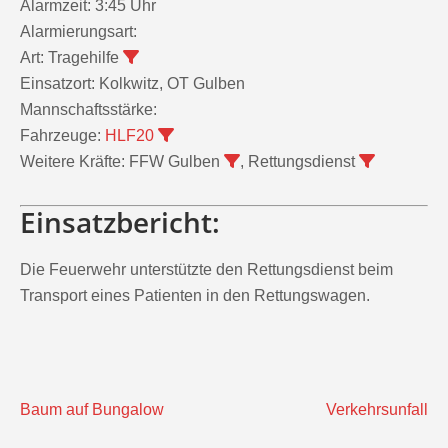
Alarmzeit:
3:45 Uhr
Alarmierungsart:
Art:
Tragehilfe
Einsatzort:
Kolkwitz, OT Gulben
Mannschaftsstärke:
Fahrzeuge:
HLF20
Weitere Kräfte:
FFW Gulben
, Rettungsdienst
Einsatzbericht:
Die Feuerwehr unterstützte den Rettungsdienst beim
Transport eines Patienten in den Rettungswagen.
Beitragsnavigation
Baum auf Bungalow
Verkehrsunfall