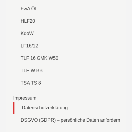
FwA Öl
HLF20
KdoW
LF16/12
TLF 16 GMK W50
TLF-W BB
TSA TS 8
Impressum
Datenschutzerklärung
DSGVO (GDPR) – persönliche Daten anfordern