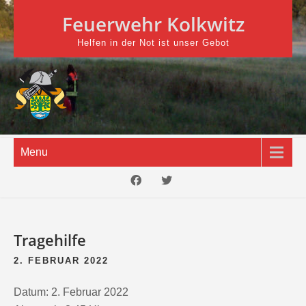
Skip
Feuerwehr Kolkwitz
to
content
Helfen in der Not ist unser Gebot
Menu
Tragehilfe
2. FEBRUAR 2022
Datum:
2. Februar 2022