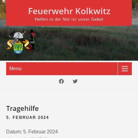
Skip
Feuerwehr Kolkwitz
to
content
Helfen in der Not ist unser Gebot
Menu
Tragehilfe
5. FEBRUAR 2024
Datum:
5. Februar 2024