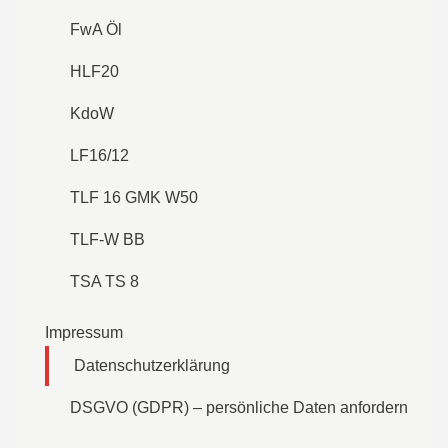
FwA Öl
HLF20
KdoW
LF16/12
TLF 16 GMK W50
TLF-W BB
TSA TS 8
Impressum
Datenschutzerklärung
DSGVO (GDPR) – persönliche Daten anfordern