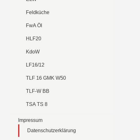
Feldküche
FwA Öl
HLF20
KdoW
LF16/12
TLF 16 GMK W50
TLF-W BB
TSA TS 8
Impressum
Datenschutzerklärung