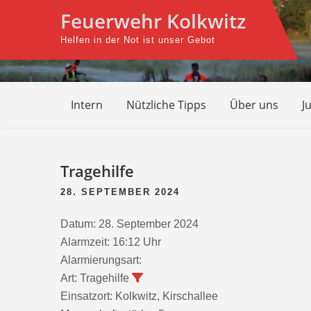
Skip
Feuerwehr Kolkwitz
to
Helfen in der Not ist unser Gebot
content
Intern
Nützliche Tipps
Über uns
J
Beitragsnavigation
Tragehilfe
28. SEPTEMBER 2024
Datum:
28. September 2024
Alarmzeit:
16:12 Uhr
Alarmierungsart:
Art:
Tragehilfe
Einsatzort:
Kolkwitz, Kirschallee