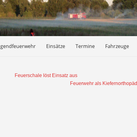
ugendfeuerwehr
Einsätze
Termine
Fahrzeuge
Feuerschale löst Einsatz aus
Feuerwehr als Kiefernorthopä