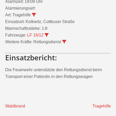
Alarmzeit:
19:09 Uhr
Alarmierungsart:
Art:
Tragehilfe
Einsatzort:
Kolkwitz, Cottbuser Straße
Mannschaftsstärke:
1:8
Fahrzeuge:
LF 16/12
Weitere Kräfte:
Rettungsdienst
Einsatzbericht:
Die Feuerwehr unterstützte den Rettungsdienst beim
Transport einer Patientin in den Rettungswagen
Beitragsnavigation
Waldbrand
Tragehilfe