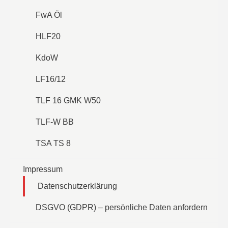
FwA Öl
HLF20
KdoW
LF16/12
TLF 16 GMK W50
TLF-W BB
TSA TS 8
Impressum
Datenschutzerklärung
DSGVO (GDPR) – persönliche Daten anfordern