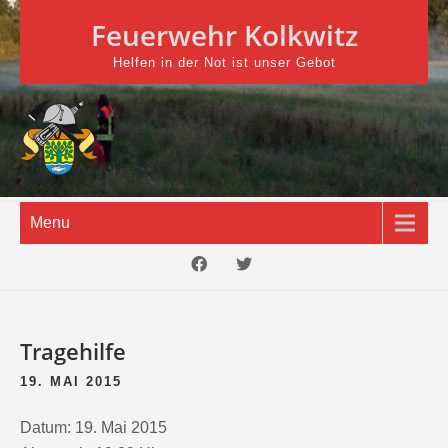
Skip
Feuerwehr Kolkwitz
to
content
Helfen in der Not ist unser Gebot
Menu
Tragehilfe
19. MAI 2015
Datum:
19. Mai 2015