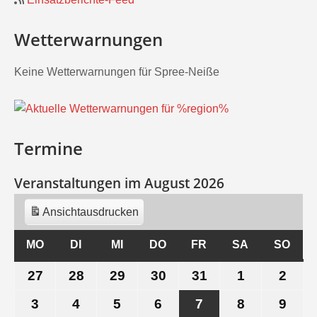
Wetterwarnungen
Keine Wetterwarnungen für Spree-Neiße
Termine
Veranstaltungen im August 2026
Ansicht
ausdrucken
MO
MONTAG
DI
DIENSTAG
MI
MITTWOCH
DO
DONNERSTAG
FR
FREITAG
SA
SAMSTAG
SO
SON
27
27.
28
28.
29
29.
30
30.
31
31.
1
1.
2
2.
Juli
Juli
Juli
Juli
Juli
August
Aug
3
3.
4
4.
5
5.
6
6.
7
7.
8
8.
9
9.