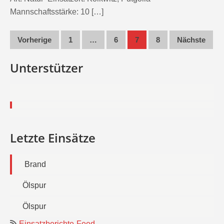
Mannschaftsstärke: 10 […]
Seitennummerierung
Vorherige
1
…
6
7
8
Nächste
der
Unterstützer
Beiträge
Letzte Einsätze
Brand
Ölspur
Ölspur
Einsatzberichte-Feed