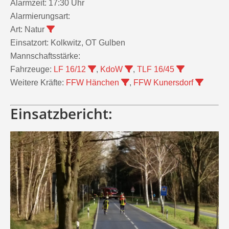
Alarmzeit:
17:30 Uhr
Alarmierungsart:
Art:
Natur
Einsatzort:
Kolkwitz, OT Gulben
Mannschaftsstärke:
Fahrzeuge:
LF 16/12
,
KdoW
,
TLF 16/45
Weitere Kräfte:
FFW Hänchen
,
FFW Kunersdorf
Einsatzbericht: