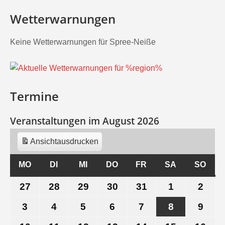
Wetterwarnungen
Keine Wetterwarnungen für Spree-Neiße
Termine
Veranstaltungen im August 2026
Ansicht
ausdrucken
MO
MONTAG
DI
DIENSTAG
MI
MITTWOCH
DO
DONNERSTAG
FR
FREITAG
SA
SAMSTAG
SO
SON
27
27.
28
28.
29
29.
30
30.
31
31.
1
1.
2
2.
Juli
Juli
Juli
Juli
Juli
August
Aug
3
3.
4
4.
5
5.
6
6.
7
7.
8
8.
9
9.
2026
2026
2026
2026
2026
2026
202
August
August
August
August
August
August
Aug