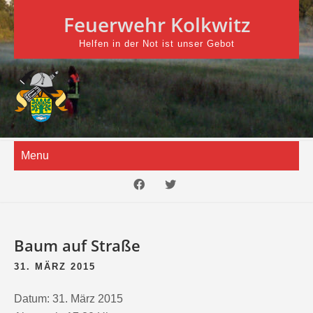
Skip
Feuerwehr Kolkwitz
to
content
Helfen in der Not ist unser Gebot
Menu
Baum auf Straße
31. MÄRZ 2015
Datum:
31. März 2015