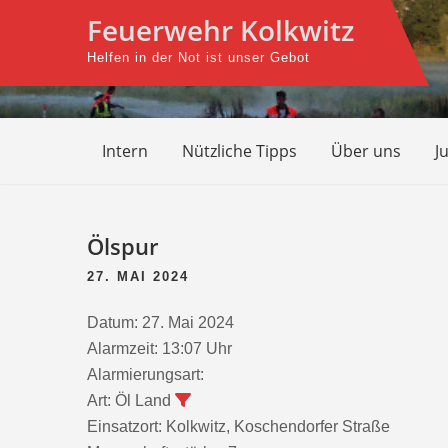
Skip
Feuerwehr Kolkwitz
to
Helfen in der Not ist unser Gebot
content
Intern
Nützliche Tipps
Über uns
J
Beitragsnavigation
Ölspur
27. MAI 2024
Datum:
27. Mai 2024
Alarmzeit:
13:07 Uhr
Alarmierungsart:
Art:
Öl Land
Einsatzort:
Kolkwitz, Koschendorfer Straße