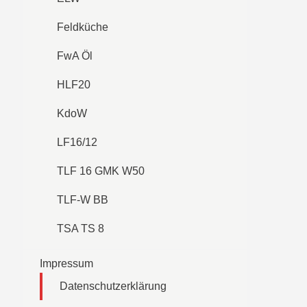
Feldküche
FwA Öl
HLF20
KdoW
LF16/12
TLF 16 GMK W50
TLF-W BB
TSA TS 8
Impressum
Datenschutzerklärung