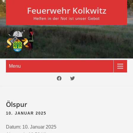
Skip
Feuerwehr Kolkwitz
to
content
Helfen in der Not ist unser Gebot
Menu
Ölspur
10. JANUAR 2025
Datum:
10. Januar 2025