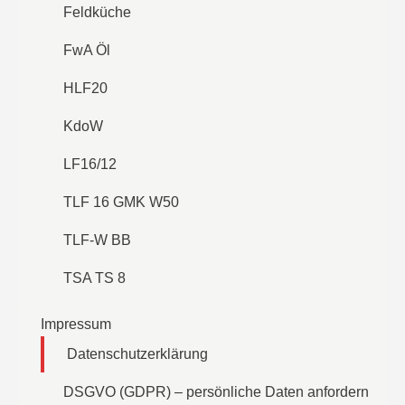
Feldküche
FwA Öl
HLF20
KdoW
LF16/12
TLF 16 GMK W50
TLF-W BB
TSA TS 8
Impressum
Datenschutzerklärung
DSGVO (GDPR) – persönliche Daten anfordern