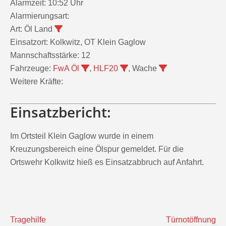
Alarmzeit:
10:52 Uhr
Alarmierungsart:
Art:
Öl Land
Einsatzort:
Kolkwitz, OT Klein Gaglow
Mannschaftsstärke:
12
Fahrzeuge:
FwA Öl
,
HLF20
, Wache
Weitere Kräfte:
Einsatzbericht:
Im Ortsteil Klein Gaglow wurde in einem
Kreuzungsbereich eine Ölspur gemeldet. Für die
Ortswehr Kolkwitz hieß es Einsatzabbruch auf Anfahrt.
Beitragsnavigation
Tragehilfe
Türnotöffnung